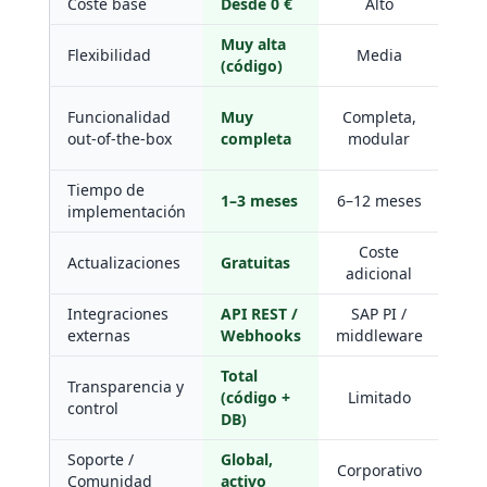
Coste base
Desde 0 €
Alto
Med
Muy alta
Alt
Flexibilidad
Media
(código)
ce
Co
Funcionalidad
Muy
Completa,
(r
out-of-the-box
completa
modular
Tiempo de
1–3 meses
6–12 meses
2–
implementación
Coste
In
Actualizaciones
Gratuitas
adicional
co
Integraciones
API REST /
SAP PI /
Od
externas
Webhooks
middleware
Total
Transparencia y
(código +
Limitado
P
control
DB)
Soporte /
Global,
Co
Corporativo
Comunidad
activo
+ p